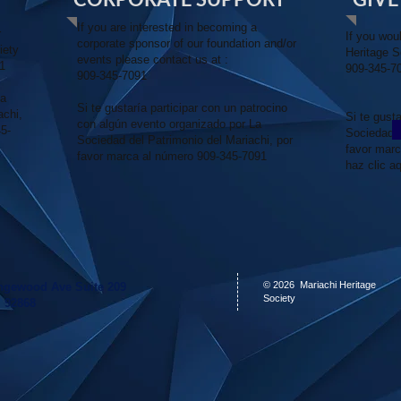
If you are interested in becoming a
r
If you woul
corporate sponsor of our foundation and/or
iety
Heritage 
events please contact us at :
91
909-345-70
909-345-7091
La
Si te gustaría participar con un patrocino
achi,
Si te gust
con algún evento organizado por La
5-
Sociedad d
Sociedad del Patrimonio del Mariachi, por
favor marc
favor marca al número 909-345-7091
haz clic a
© 2026 Mariachi Heritage
ngewood Ave Suite 209
Society
 92868