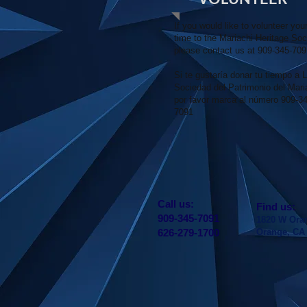
If you would like to volunteer you
time to the Mariachi Heritage Soc
please contact us at 909-345-70
Si te gustaría donar tu tiempo a 
Sociedad del Patrimonio del Mari
por favor marca al número 909-34
7091
​​Call us:
​Find us:
909-345-7091
1820 W Ora
626-279-1700
Orange, CA