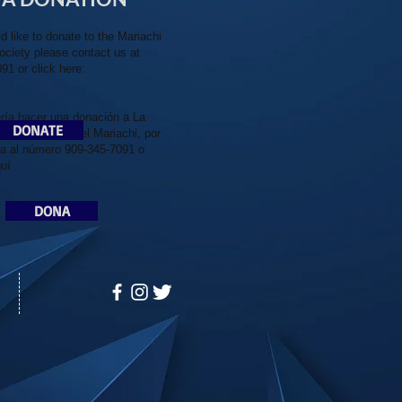
d like to donate to the Mariachi
Society
please contact us at
91 or click here:
aría hacer una donación a La
DONATE
el Patrimonio del Mariachi, por
a al número 909-345-7091 o
quí
DONA