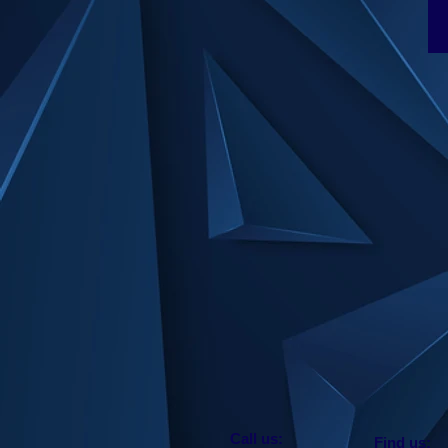
​​Call us:
​Find us: