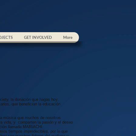
OJECTS
GET INVOLVED
More
ciety, la donación que hagas hoy,
rios, que benefician la educación
 la música que muchos de nosotros
a vida, y comparten la pasión y el deseo
adición llamada MARIACHI.
os tiempos impredecibles, por lo que
hoy son nuestros líderes del mañana y