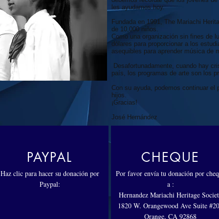
les ayudamos hoy.
Fundada en 1991, The Mariachi Herita
de 10,000 niños.
Como una organización sin fines de l
dólares para proporcionar a los estud
asequibles para aprender música de m
​ Desafortunadamente, cuando hay cri
país, los programas de arte son los p
Con su ayuda, podemos continuar el p
hijos.
¡Gracias!
José Hernández
PAYPAL
CHEQUE
Haz clic para hacer su donación por
Por favor envía tu donación por che
Paypal:
a :
Hernandez Mariachi Heritage Socie
1820 W. Orangewood Ave Suite #2
Orange, CA 92868