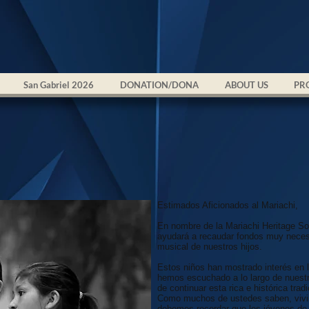
San Gabriel 2026
DONATION/DONA
ABOUT US
PR
Estimados Aficionados al Mariachi,
En nombre de la Mariachi Heritage So
ayudará a recaudar fondos muy necesa
musical de nuestros hijos.
Estos niños han mostrado interés en
hemos escuchado a lo largo de nuestr
de continuar esta rica e histórica tr
Como muchos de ustedes saben, vivim
debemos recordar que los jóvenes de 